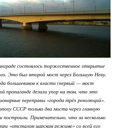
енинграде состоялось торжественное открытие
ого. Это был второй мост через Большую Неву,
ода большевиков к власти (первый — мост
кой пропаганде делали упор на том, что это
ионарные переправы «города трёх революций».
эпоху СССР только два моста через главную
 построили. Примечательно, что за несколько
при «отсталом царском режиме» со всей его