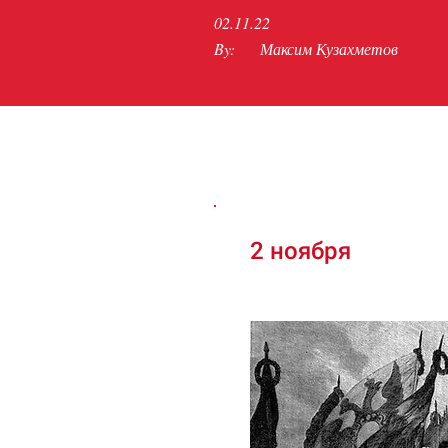
02.11.22
By:
Максим Кузахметов
2 ноября