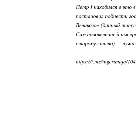
Пётр I находился в это 
постановил поднести г
Великого» (данный титул
Сам новоявленный импера
старому стилю) — лучши
https://t.me/ingerimaja/104