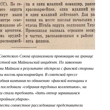
 Советского Союза организовали провокацию на границе
стной как Майнильский инцидент. По заявлению
вни Майнила в результате обстрела с финской стороны
ы восемь красноармейцев. В советской прессе
абная кампания по обвинению «финской военщины в
 последовали «собрания трудовых коллективов», на
ики стали требовать «дать отпор зарвавшимся
тройным ударом».
вести совместное расследование представители