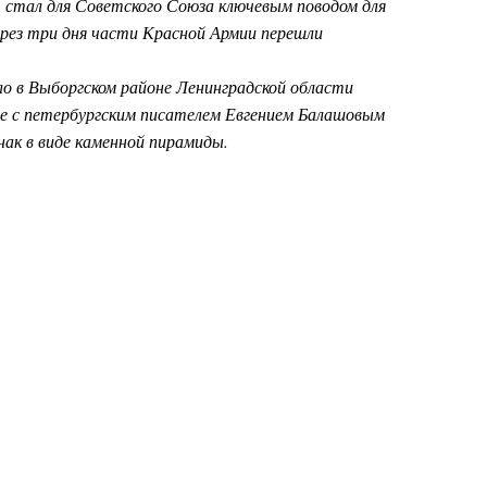
 стал для Советского Союза ключевым поводом для
рез три дня части Красной Армии перешли
ило в Выборгском районе Ленинградской области
ве с петербургским писателем Евгением Балашовым
ак в виде каменной пирамиды.