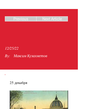
Previous
Next Article
12/25/22
By:
Максим Кузахметов
25 декабря