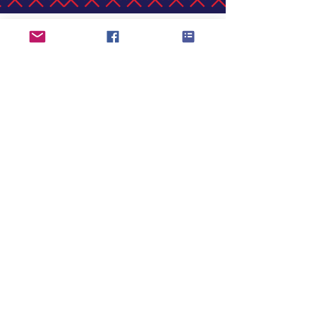
Vaksali 19, Narva, Estonia
ingerimaja@gmail.com
Oleme sotsiaalvõrgustikes: