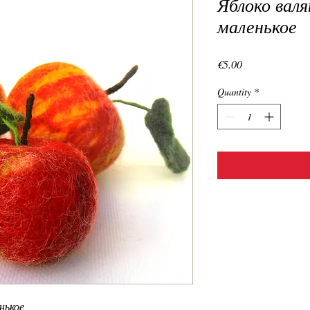
Яблоко валя
маленькое
Price
€5.00
Quantity
*
нькое