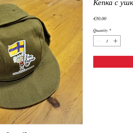
Кепка с ушк
Price
€30.00
Quantity
*